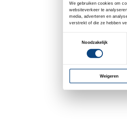
We gebruiken cookies om cont
websiteverkeer te analyseren
media, adverteren en analys
Application error: a
client
-side e
verstrekt of die ze hebben v
Toestemmingsselectie
Noodzakelijk
Weigeren