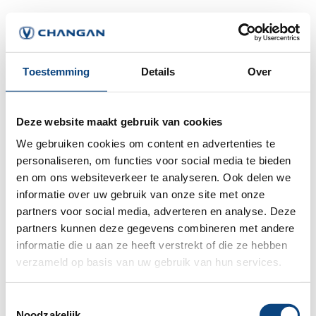
Toestemming
Details
Over
Deze website maakt gebruik van cookies
We gebruiken cookies om content en advertenties te
personaliseren, om functies voor social media te bieden
en om ons websiteverkeer te analyseren. Ook delen we
informatie over uw gebruik van onze site met onze
partners voor social media, adverteren en analyse. Deze
partners kunnen deze gegevens combineren met andere
informatie die u aan ze heeft verstrekt of die ze hebben
verzameld op basis van uw gebruik van hun services.
Application error: a
client
-side exception has occurred while
Toestemmingsselectie
Noodzakelijk
loading
www.changan.nl
(see the
browser console
for more