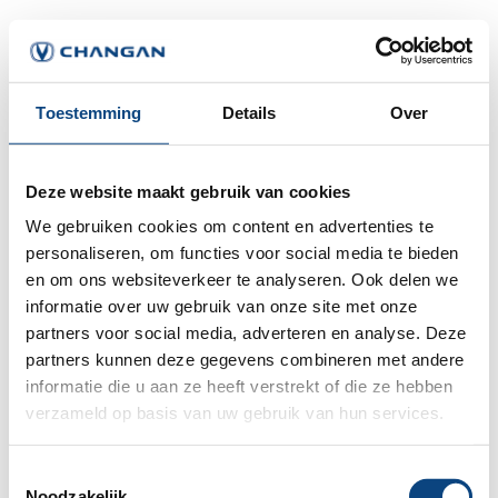
Toestemming
Details
Over
Deze website maakt gebruik van cookies
We gebruiken cookies om content en advertenties te
personaliseren, om functies voor social media te bieden
en om ons websiteverkeer te analyseren. Ook delen we
informatie over uw gebruik van onze site met onze
partners voor social media, adverteren en analyse. Deze
partners kunnen deze gegevens combineren met andere
informatie die u aan ze heeft verstrekt of die ze hebben
verzameld op basis van uw gebruik van hun services.
Application error: a
client
-side exception has occurred while
Toestemmingsselectie
Noodzakelijk
loading
www.changan.nl
(see the
browser console
for more