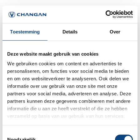
Toestemming
Details
Over
Deze website maakt gebruik van cookies
We gebruiken cookies om content en advertenties te
personaliseren, om functies voor social media te bieden
en om ons websiteverkeer te analyseren. Ook delen we
informatie over uw gebruik van onze site met onze
partners voor social media, adverteren en analyse. Deze
partners kunnen deze gegevens combineren met andere
informatie die u aan ze heeft verstrekt of die ze hebben
verzameld op basis van uw gebruik van hun services.
Application error: a
client
-side exception has occurred while
Toestemmingsselectie
Noodzakelijk
loading
www.changan.nl
(see the
browser console
for more